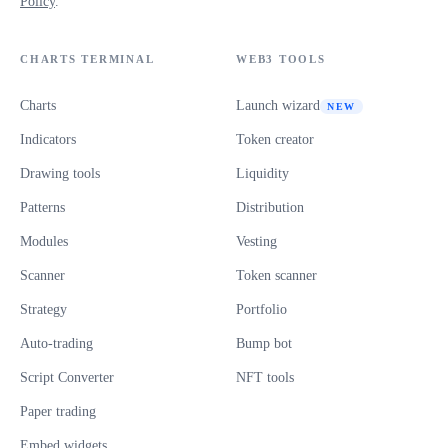
Policy
.
CHARTS TERMINAL
WEB3 TOOLS
Charts
Launch wizard
NEW
Indicators
Token creator
Drawing tools
Liquidity
Patterns
Distribution
Modules
Vesting
Scanner
Token scanner
Strategy
Portfolio
Auto-trading
Bump bot
Script Converter
NFT tools
Paper trading
Embed widgets