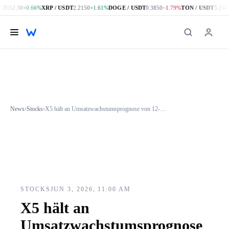
DT
652.30
+0.66%
XRP / USDT
2.2150
+1.61%
DOGE / USDT
0.3850
−1.79%
TON / USDT
5.240
+
Skip to main content
News
›
Stocks
›
X5 hält an Umsatzwachstumsprognose von 12-16% für 2026 fest
STOCKS
JUN 3, 2026, 11:00 AM
X5 hält an
Umsatzwachstumsprognose