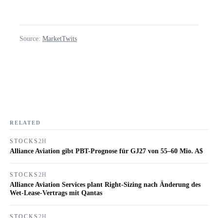
Source:
MarketTwits
RELATED
STOCKS
2H
Alliance Aviation gibt PBT-Prognose für GJ27 von 55–60 Mio. A$
STOCKS
2H
Alliance Aviation Services plant Right-Sizing nach Änderung des
Wet-Lease-Vertrags mit Qantas
STOCKS
2H